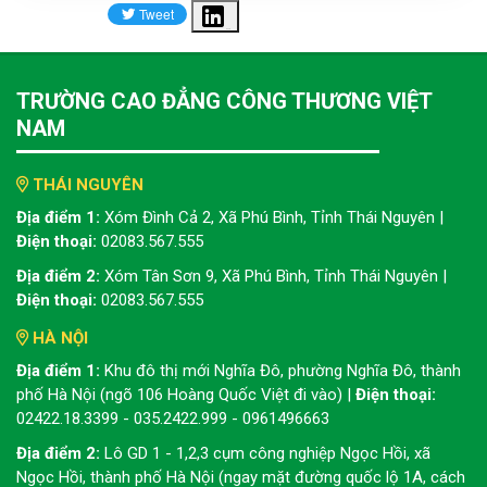
Share
TRƯỜNG CAO ĐẲNG CÔNG THƯƠNG VIỆT
NAM
THÁI NGUYÊN
Địa điểm 1:
Xóm Đình Cả 2, Xã Phú Bình, Tỉnh Thái Nguyên |
Điện thoại:
02083.567.555
Địa điểm 2:
Xóm Tân Sơn 9, Xã Phú Bình, Tỉnh Thái Nguyên |
Điện thoại:
02083.567.555
HÀ NỘI
Địa điểm 1:
Khu đô thị mới Nghĩa Đô, phường Nghĩa Đô, thành
phố Hà Nội (ngõ 106 Hoàng Quốc Việt đi vào) |
Điện thoại:
02422.18.3399 - 035.2422.999 - 0961496663
Địa điểm 2:
Lô GD 1 - 1,2,3 cụm công nghiệp Ngọc Hồi, xã
Ngọc Hồi, thành phố Hà Nội (ngay mặt đường quốc lộ 1A, cách