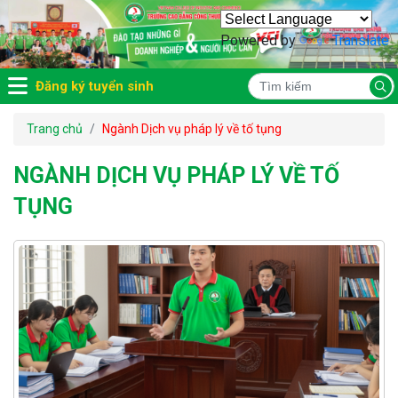
Powered by
Translate
Đăng ký tuyển sinh
Trang chủ
Ngành Dịch vụ pháp lý về tố tụng
NGÀNH DỊCH VỤ PHÁP LÝ VỀ TỐ
TỤNG