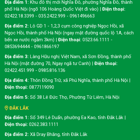
Địa điểm 1:
Khu đô thị mới Nghĩa Đô, phường Nghĩa Đô, thành
phố Hà Nội (ngõ 106 Hoàng Quốc Việt đi vào) |
Điện thoại:
02422.18.3399 - 035.2422.999 - 0961496663
Địa điểm 2:
Lô GD 1 - 1,2,3 cụm công nghiệp Ngọc Hồi, xã
Ngọc Hồi, thành phố Hà Nội (ngay mặt đường quốc lộ 1A, cách
bến xe nước ngầm 3km) |
Điện thoại:
0523.66.1111 -
0853694444 - 0961866197
Địa điểm 3:
Làng Hữu nghị Việt Nam, xã Sơn Đồng, thành phố
Hà Nội (mặt đường 70, Ngay ngã tư Canh) |
Điện thoại:
02422.451.999 - 0985.816.136
Địa điểm 4:
Thôn Đồng Trữ, xã Phú Nghĩa, thành phố Hà Nội |
Điện thoại:
0877119090
Địa điểm 5:
Số 38 Lê Đức Thọ, Phường Từ Liêm, Hà Nội
ĐẮK LẮK
Địa điểm 1:
Số 349 Lê Duẩn, phường Ea Kao, tỉnh Đắk Lắk |
Điện thoại:
0262.383.1111
Địa điểm 2:
Xã Dray Bhăng, tỉnh Đắk Lắk