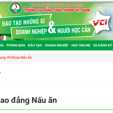
OA
PHÒNG BAN
ĐÀO TẠO
DOANH NGHIỆP
HỌC ONLINE
DS ĐĂNG KÝ
hung Về Khoa Nấu Ăn
n
Cao đẳng Nấu ăn