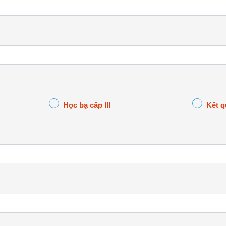
Học bạ cấp III
Kết q