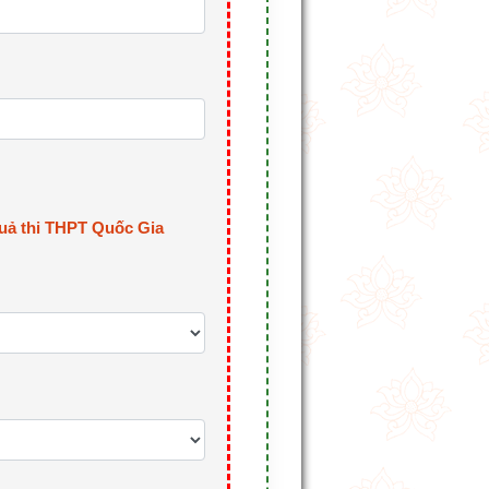
uả thi THPT Quốc Gia