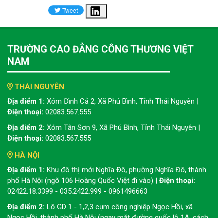
Share
TRƯỜNG CAO ĐẲNG CÔNG THƯƠNG VIỆT
NAM
THÁI NGUYÊN
Địa điểm 1:
Xóm Đình Cả 2, Xã Phú Bình, Tỉnh Thái Nguyên |
Điện thoại:
02083.567.555
Địa điểm 2:
Xóm Tân Sơn 9, Xã Phú Bình, Tỉnh Thái Nguyên |
Điện thoại:
02083.567.555
HÀ NỘI
Địa điểm 1:
Khu đô thị mới Nghĩa Đô, phường Nghĩa Đô, thành
phố Hà Nội (ngõ 106 Hoàng Quốc Việt đi vào) |
Điện thoại:
02422.18.3399 - 035.2422.999 - 0961496663
Địa điểm 2:
Lô GD 1 - 1,2,3 cụm công nghiệp Ngọc Hồi, xã
Ngọc Hồi, thành phố Hà Nội (ngay mặt đường quốc lộ 1A, cách