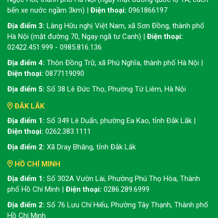
bến xe nước ngầm 3km) |
Điện thoại:
0961866197
Địa điểm 3:
Làng Hữu nghị Việt Nam, xã Sơn Đồng, thành phố
Hà Nội (mặt đường 70, Ngay ngã tư Canh) |
Điện thoại:
02422.451.999 - 0985.816.136
Địa điểm 4:
Thôn Đồng Trữ, xã Phú Nghĩa, thành phố Hà Nội |
Điện thoại:
0877119090
Địa điểm 5:
Số 38 Lê Đức Thọ, Phường Từ Liêm, Hà Nội
ĐẮK LẮK
Địa điểm 1:
Số 349 Lê Duẩn, phường Ea Kao, tỉnh Đắk Lắk |
Điện thoại:
0262.383.1111
Địa điểm 2:
Xã Dray Bhăng, tỉnh Đắk Lắk
HỒ CHÍ MINH
Địa điểm 1:
Số 302A Vườn Lài, Phường Phú Thọ Hòa, Thành
phố Hồ Chí Minh |
Điện thoại:
0286.289.6999
Địa điểm 2:
Số 76 Lưu Chí Hiếu, Phường Tây Thạnh, Thành phố
Hồ Chí Minh