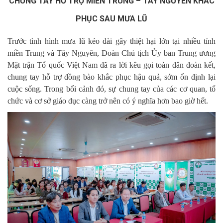
CHUNG TAY HỖ TRỢ MIỀN TRUNG – TÂY NGUYÊN KHẮC
PHỤC SAU MƯA LŨ
Trước tình hình mưa lũ kéo dài gây thiệt hại lớn tại nhiều tỉnh
miền Trung và Tây Nguyên, Đoàn Chủ tịch Ủy ban Trung ương
Mặt trận Tổ quốc Việt Nam đã ra lời kêu gọi toàn dân đoàn kết,
chung tay hỗ trợ đồng bào khắc phục hậu quả, sớm ổn định lại
cuộc sống. Trong bối cảnh đó, sự chung tay của các cơ quan, tổ
chức và cơ sở giáo dục càng trở nên có ý nghĩa hơn bao giờ hết.