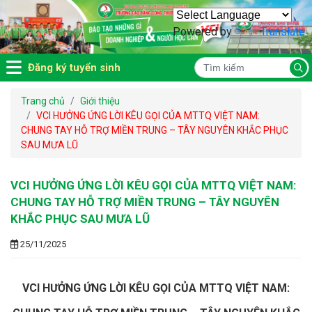
Powered by
Translate
Đăng ký tuyển sinh
Trang chủ
Giới thiệu
VCI HƯỞNG ỨNG LỜI KÊU GỌI CỦA MTTQ VIỆT NAM:
CHUNG TAY HỖ TRỢ MIỀN TRUNG – TÂY NGUYÊN KHẮC PHỤC
SAU MƯA LŨ
VCI HƯỞNG ỨNG LỜI KÊU GỌI CỦA MTTQ VIỆT NAM:
CHUNG TAY HỖ TRỢ MIỀN TRUNG – TÂY NGUYÊN
KHẮC PHỤC SAU MƯA LŨ
25/11/2025
VCI HƯỞNG ỨNG LỜI KÊU GỌI CỦA MTTQ VIỆT NAM: